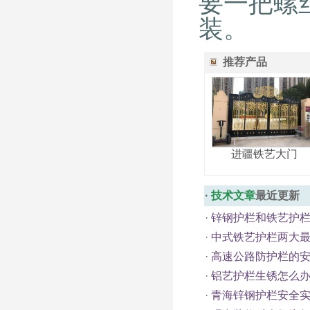
要一把螺
装。
推荐产品
进疆铁艺大门
·
技术文章
最近更新
·
锌钢护栏和铁艺护
·
中式铁艺护栏两大
·
高速公路防护栏的
·
铝艺护栏生锈怎么
·
青海锌钢护栏安全